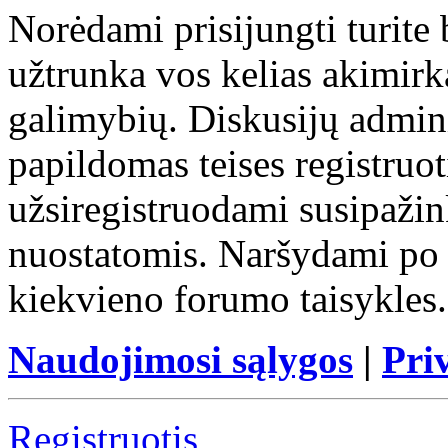
Norėdami prisijungti turite 
užtrunka vos kelias akimirk
galimybių. Diskusijų adminis
papildomas teises registruo
užsiregistruodami susipažin
nuostatomis. Naršydami po d
kiekvieno forumo taisykles.
Naudojimosi sąlygos
|
Pri
Registruotis