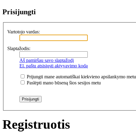
Prisijungti
Vartotojo vardas:
Slaptažodis:
Aš pamiršau savo slaptažodį
El. paštu atsisiųsti aktyvavimo kodą
Prijungti mane automatiškai kiekvieno apsilankymo metu
Paslėpti mano būseną šios sesijos metu
Registruotis