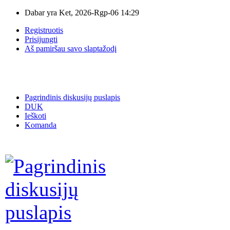
Dabar yra Ket, 2026-Rgp-06 14:29
Registruotis
Prisijungti
Aš pamiršau savo slaptažodį
Pagrindinis diskusijų puslapis
DUK
Ieškoti
Komanda