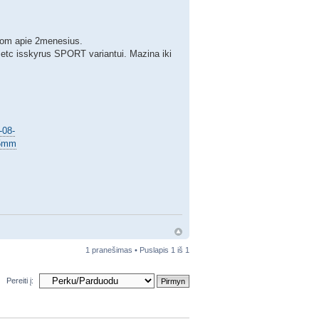
jom apie 2menesius.
 etc isskyrus SPORT variantui. Mazina iki
-08-
45mm
1 pranešimas • Puslapis
1
iš
1
Pereiti į: