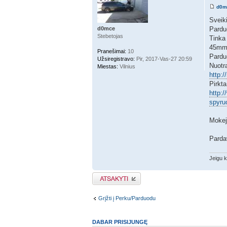
d0m
Sveiki
d0mce
Pardu
Stebetojas
Tinka
45m
Pranešimai:
10
Parduo
Užsiregistravo:
Pir, 2017-Vas-27 20:59
Nuotr
Miestas:
Vilnius
http:
Pirkta
http:/
spyru
Mokej
Parda
Jeigu k
Atsakymo rašymas
Grįžti į Perku/Parduodu
DABAR PRISIJUNGĘ