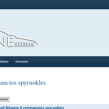
Ieškoti
Komanda
ancios spyruokles
ult Megane II zeminancios spyruokles