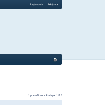
Registruotis
Prisijungti
1 pranešimas • Puslapis
1
iš
1