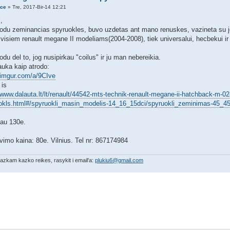
ce
» Tre, 2017-Bir-14 12:21
,
odu zeminancias spyruokles, buvo uzdetas ant mano renuskes, vazineta su 
 visiem renault megane II modeliams(2004-2008), tiek universalui, hecbekui ir
m
du del to, jog nusipirkau "coilus" ir ju man nebereikia.
auka kaip atrodo:
//imgur.com/a/9CIve
 is
/www.dalauta.lt/lt/renault/44542-mts-technik-renault-megane-ii-hatchback-m-02
okls.html#/spyruokli_masin_modelis-14_16_15dci/spyruokli_zeminimas-45_
au 130e.
vimo kaina: 80e. Vilnius. Tel nr: 867174984
azkam kazko reikes, rasykit i email'a:
plukiu6@gmail.com