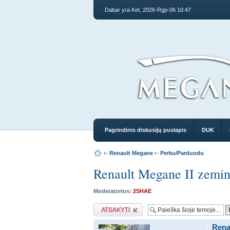
Dabar yra Ket, 2026-Rgp-06 10:47
Pagrindinis diskusijų puslapis
DUK
‹-
Renault Megane
‹-
Perku/Parduodu
Renault Megane II zemin
Moderatorius:
2SHAE
Atsakymo rašymas
Rena