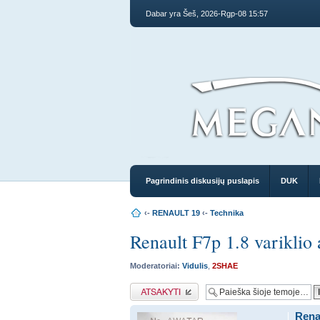
Dabar yra Šeš, 2026-Rgp-08 15:57
Pagrindinis diskusijų puslapis
DUK
‹-
RENAULT 19
‹-
Technika
Renault F7p 1.8 variklio
Moderatoriai:
Vidulis
,
2SHAE
Atsakymo rašymas
Renau