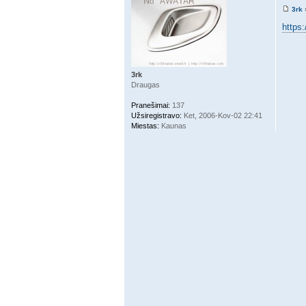
3rk
https
3rk
Draugas
Pranešimai:
137
Užsiregistravo:
Ket, 2006-Kov-02 22:41
Miestas:
Kaunas