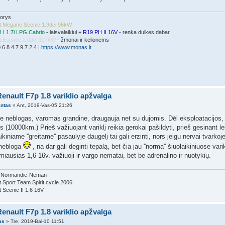
dorys
t Megane Scenic 1.9dci 96kW
 I 1.7i LPG Cabrio
- laisvalaikiui +
R19 PH II 16V
- renka dulkes dabar
t Espace 2.0dci 127kW
- žmonai ir kelionėms
0 6 8 4 7 9 7 2 4 |
https://www.monas.lt
enault F7p 1.8 variklio apžvalga
antas
» Ant, 2019-Vas-05 21:26
 neblogas, varomas grandine, draugauja net su dujomis. Dėl eksploatacijos, na s
s (10000km.) Prieš važiuojant variklį reikia gerokai pašildyti, prieš gesinant leis
ikiniame ''greitame'' pasaulyje daugelį tai gali erzinti, nors jeigu nervai tvarko
 nebloga
, na dar gali deginti tepalą, bet čia jau ''norma'' šiuolaikiniuose vari
miausias 1,6 16v. važiuoji ir vargo nematai, bet be adrenalino ir nuotykių.
, Normandie-Neman
 Sport Team Spirit cycle 2006
 Scenic II 1.6 16V
enault F7p 1.8 variklio apžvalga
as
» Tre, 2019-Bal-10 11:51