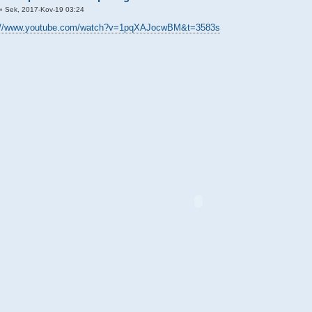
» Sek, 2017-Kov-19 03:24
://www.youtube.com/watch?v=1pqXAJocwBM&t=3583s