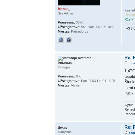
Monas_
Kaišia
Site Admin
Renaul
R19 PH
Pranešimai:
3678
Renaul
Užsiregistravo:
Ant, 2004-Sau-06 16:39
| +3 7 
Miestas:
Kaišiadorys
Re: R
Irmantas
Irm
Draugas
1,4TCe
tepalu
Pranešimai:
800
Užsiregistravo:
Pen, 2003-Lie-04 13:25
Šiuola
Miestas:
Alytus
tikrai
Patiki
Alytus
Renault
Renault
Re: R
tiexas
Naujokas
tiex