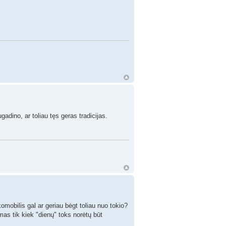
ino, ar toliau tęs geras tradicijas.
omobilis gal ar geriau bėgt toliau nuo tokio?
mas tik kiek "dienų" toks norėtų būt