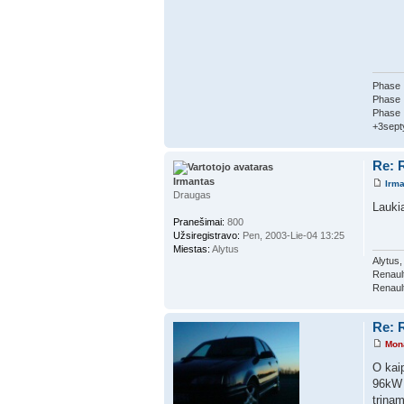
Phase 
Phase 
Phase 
+3sept
Re: R
Irmantas
Irm
Draugas
Lauki
Pranešimai:
800
Užsiregistravo:
Pen, 2003-Lie-04 13:25
Miestas:
Alytus
Alytus
Renault
Renault
Re: R
Mon
O kaip
96kW k
trina