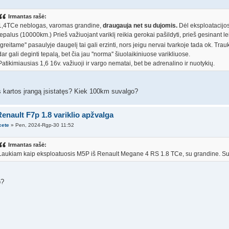
Irmantas rašė:
1,4TCe neblogas, varomas grandine,
draugauja net su dujomis.
Dėl eksploatacijos, 
tepalus (10000km.) Prieš važiuojant variklį reikia gerokai pašildyti, prieš gesinant lei
''greitame'' pasaulyje daugelį tai gali erzinti, nors jeigu nervai tvarkoje tada ok. Tra
dar gali deginti tepalą, bet čia jau ''norma'' šiuolaikiniuose varikliuose.
Patikimiausias 1,6 16v. važiuoji ir vargo nematai, bet be adrenalino ir nuotykių.
s kartos įrangą įsistatęs? Kiek 100km suvalgo?
enault F7p 1.8 variklio apžvalga
cete
» Pen, 2024-Rgp-30 11:52
Irmantas rašė:
Laukiam kaip eksploatuosis M5P iš Renault Megane 4 RS 1.8 TCe, su grandine. Sugad
p?