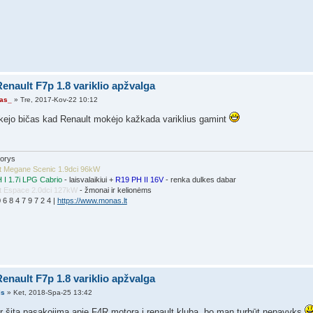
enault F7p 1.8 variklio apžvalga
as_
» Tre, 2017-Kov-22 10:12
ikejo bičas kad Renault mokėjo kažkada variklius gamint
dorys
t Megane Scenic 1.9dci 96kW
 I 1.7i LPG Cabrio
- laisvalaikiui +
R19 PH II 16V
- renka dulkes dabar
t Espace 2.0dci 127kW
- žmonai ir kelionėms
0 6 8 4 7 9 7 2 4 |
https://www.monas.lt
enault F7p 1.8 variklio apžvalga
is
» Ket, 2018-Spa-25 13:42
 ir šitą pasakojimą apie F4R motorą į renault klubą, bo man turbūt nepavyks