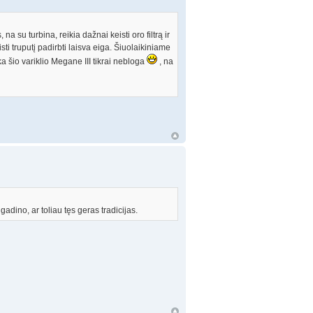
na su turbina, reikia dažnai keisti oro filtrą ir
sti truputį padirbti laisva eiga. Šiuolaikiniame
uka šio variklio Megane III tikrai nebloga
, na
ino, ar toliau tęs geras tradicijas.