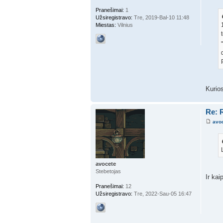
Pranešimai:
1
Užsiregistravo:
Tre, 2019-Bal-10 11:48
Miestas:
Vilnius
Kurio
Re: R
avo
avocete
Stebetojas
Ir kai
Pranešimai:
12
Užsiregistravo:
Tre, 2022-Sau-05 16:47