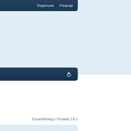
Registruotis
Prisijungti
8 pranešimai(ų) • Puslapis
1
iš
1