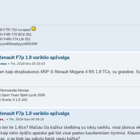
III F7R-710 scraped
IV F4R-770 BCK 051
IV F4Rt-774 LIK 051
yyyni06septyyyni091599
enault F7p 1.8 variklio apžvalga
antas
» Tre, 2018-Gru-26 20:43
am kaip eksploatuosis M5P iš Renault Megane 4 RS 1.8 TCe, su grandine. Sugad
, Normandie-Neman
 Sport Team Spirit cycle 2006
 Scenic II 1.6 16V
enault F7p 1.8 variklio apžvalga
as_
» Tre, 2019-Sau-30 09:16
 ten tie 1,4tce? Mačiau čia kažkur skelbimą su tokių varikliu, visai įdomus ek
aip tokio dydžio aparatui gali būt visai padoru kasdieniniam trynimui. Klausi
mas, o po kiek jau sakytų keisk nauju kažką?