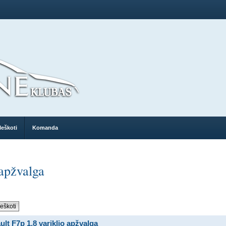
Ieškoti
Komanda
 apžvalga
lt F7p 1.8 variklio apžvalga