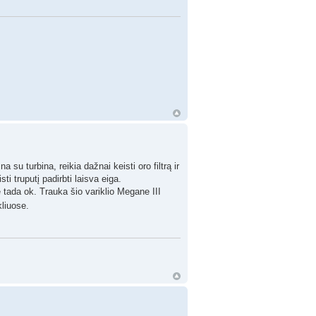
u turbina, reikia dažnai keisti oro filtrą ir
ti truputį padirbti laisva eiga.
je tada ok. Trauka šio variklio Megane III
kliuose.