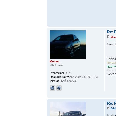
Re: R
Mon
Nesit
Kaišia
Monas_
Renaul
Site Admin
R19 PH
Renaul
Pranešimai:
3678
| +3 7 
Užsiregistravo:
Ant, 2004-Sau-06 16:39
Miestas:
Kaišiadorys
Re: R
Edv
Įkelk