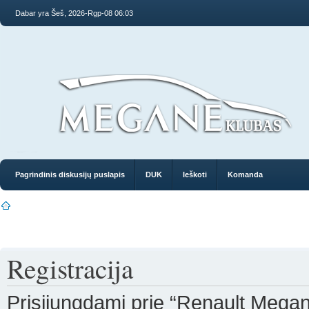
Dabar yra Šeš, 2026-Rgp-08 06:03
Pagrindinis diskusijų puslapis
DUK
Ieškoti
Komanda
Registracija
Prisijungdami prie “Renault Megan