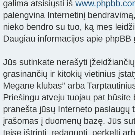
galima atsisiųsti iš
www.phpbb.co
palengvina Internetinį bendravimą, 
nieko bendro su tuo, ką mes leidži
Daugiau informacijos apie phpBB g
Jūs sutinkate nerašyti įžeidžiančių
grasinančių ir kitokių vietinius įs
Megane klubas” arba Tarptautinius
Priešingu atveju tuojau pat būsite 
pranešta jūsų Interneto paslaugų t
įrašomas į duomenų bazę. Jūs sut
teisę ištrinti, redaguoti, perkelti 