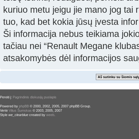
kuriuo metu jeigu jie mano jog tai 
tuo, kad bet kokia jūsų įvesta in
Ši informacija nebus teikiama joki
tačiau nei “Renault Megane klubas
atsakomybės dėl informacijos sa
Pereiti į:
Pagrindinis diskusijų puslapis
Powered by
phpBB
© 2000, 2002, 2005, 2007 phpBB Group.
Vertė
Vilius Šumskas
© 2003, 2005, 2007
Style
we_clearblue
created by
weeb
.