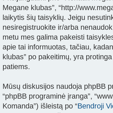
Megane klubas”, “http://www.mega
laikytis šių taisyklių. Jeigu nesutink
nesiregistruokite ir/arba nenaudo
metu mes galima pakeisti taisykle
apie tai informuotas, tačiau, kada
klubas” po pakeitimų, yra protinga r
patiems.
Mūsų diskusijos naudoja phpBB prog
“phpBB programinė įranga”, “ww
Komanda”) išleistą po “
Bendroji V