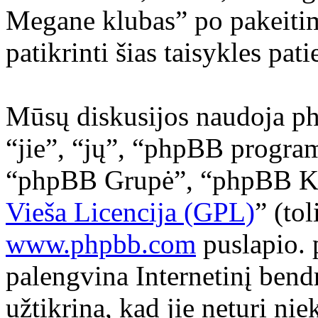
Megane klubas” po pakeitimų
patikrinti šias taisykles pat
Mūsų diskusijos naudoja ph
“jie”, “jų”, “phpBB progr
“phpBB Grupė”, “phpBB Kom
Vieša Licencija (GPL)
” (to
www.phpbb.com
puslapio. 
palengvina Internetinį bend
užtikrina, kad jie neturi ni