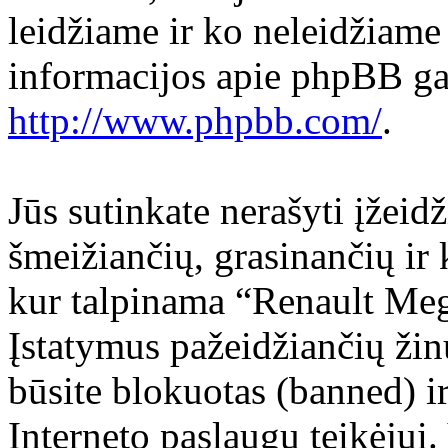
leidžiame ir ko neleidžiame
informacijos apie phpBB gali
http://www.phpbb.com/
.
Jūs sutinkate nerašyti įžeid
šmeižiančių, grasinančių ir 
kur talpinama “Renault Meg
Įstatymus pažeidžiančių žin
būsite blokuotas (banned) ir
Interneto paslaugų teikėjui.