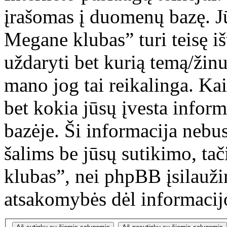
įrašomas į duomenų bazę. Jū
Megane klubas” turi teisę išt
uždaryti bet kurią temą/žinu
mano jog tai reikalinga. Kai
bet kokia jūsų įvesta info
bazėje. Ši informacija nebu
šalims be jūsų sutikimo, ta
klubas”, nei phpBB įsilauži
atsakomybės dėl informaci